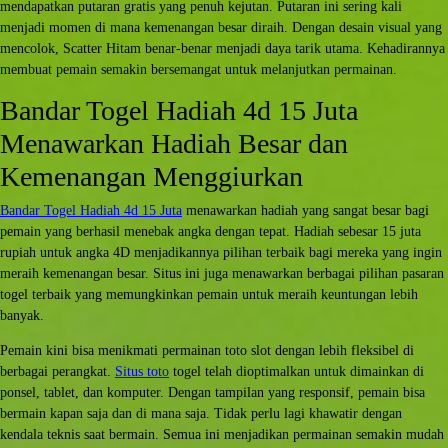
mendapatkan putaran gratis yang penuh kejutan. Putaran ini sering kali
menjadi momen di mana kemenangan besar diraih. Dengan desain visual yang
mencolok, Scatter Hitam benar-benar menjadi daya tarik utama. Kehadirannya
membuat pemain semakin bersemangat untuk melanjutkan permainan.
Bandar Togel Hadiah 4d 15 Juta
Menawarkan Hadiah Besar dan
Kemenangan Menggiurkan
Bandar Togel Hadiah 4d 15 Juta
menawarkan hadiah yang sangat besar bagi
pemain yang berhasil menebak angka dengan tepat. Hadiah sebesar 15 juta
rupiah untuk angka 4D menjadikannya pilihan terbaik bagi mereka yang ingin
meraih kemenangan besar. Situs ini juga menawarkan berbagai pilihan pasaran
togel terbaik yang memungkinkan pemain untuk meraih keuntungan lebih
banyak.
Pemain kini bisa menikmati permainan toto slot dengan lebih fleksibel di
berbagai perangkat.
Situs toto
togel telah dioptimalkan untuk dimainkan di
ponsel, tablet, dan komputer. Dengan tampilan yang responsif, pemain bisa
bermain kapan saja dan di mana saja. Tidak perlu lagi khawatir dengan
kendala teknis saat bermain. Semua ini menjadikan permainan semakin mudah