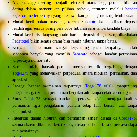
Analisis angka sering menjadi referensi utama bagi pemain hiburan
daring dalam menentukan pilihan terbaik, terutama melalui
bandar
togel online terpercaya
yang menawarkan peluang menang lebih besar.
Modal kecil bukan masalah, karena
Sabatoto
kasih pilihan deposit
rendah agar semua orang bisa coba hiburan seru tanpa kendala biaya.
Modal kecil bisa langsung main karena deposit ringan yang disediakan
Pedetogel
bikin semua orang bisa rasain hiburan tanpa batas.
Kenyamanan bermain sangat tergantung pada tempatnya, itulah
sebabnya banyak yang memilih
Sabatoto
sebagai bandar permainan
terpercaya nomor satu.
Karena itulah, banyak pemain merasa tertarik bergabung dengan
Togel279
yang menawarkan perpaduan antara hiburan, permainan, dan
apresiasi.
Sebagai bandar permainan terpercaya,
Togel178
selalu menjunjun
integritas agar semua permainan berjalan adil tanpa celah kecurangan.
Situs
Colok178
sebagai bandar terpercaya selalu menjaga kualita
permainan agar pengalaman pemain tetap fair, bersih, dan tanpa
manipulasi.
Integritas dalam hiburan dan permainan sangat dijaga di
Colok178
,
semua sistem dikontrol ketat supaya tetap adil dan bisa dipercaya siapa
pun pemainnya.