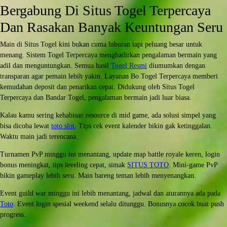
Bergabung Di Situs Togel Terpercaya
Dan Rasakan Banyak Keuntungan Seru
Main di Situs Togel kini bukan cuma hiburan tapi peluang besar untuk
menang. Sistem Togel Terpercaya menghadirkan pengalaman bermain yang
adil dan menguntungkan. Semua hasil
Togel Resmi
diumumkan dengan
transparan agar pemain lebih yakin. Layanan Bo Togel Terpercaya memberi
kemudahan deposit dan penarikan cepat. Didukung oleh Situs Togel
Terpercaya dan Bandar Togel, pengalaman bermain jadi luar biasa.
Kalau kamu sering kehabisan resource di mid game, ada solusi simpel yang
bisa dicoba lewat
toto slot
. Tips cek event kalender bikin gak ketinggalan.
Waktu main jadi terencana.
Turnamen PvP minggu ini menantang, update map battle royale keren, login
bonus meningkat, tips leveling cepat, simak
SITUS TOTO
. Mini-game PvP
bikin gameplay lebih seru. Main bareng teman lebih menyenangkan.
Event guild war minggu ini lebih menantang, jadwal dan aturannya ada pada
Toto
. Event login spesial weekend selalu ditunggu. Bonusnya cocok buat push
progress.