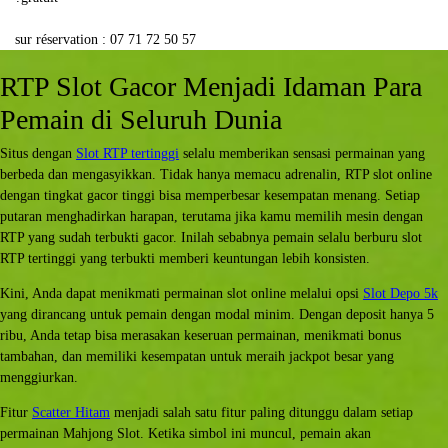
sur réservation : 07 71 72 50 57
RTP Slot Gacor Menjadi Idaman Para
Pemain di Seluruh Dunia
Situs dengan
Slot RTP tertinggi
selalu memberikan sensasi permainan yang
berbeda dan mengasyikkan. Tidak hanya memacu adrenalin, RTP slot online
dengan tingkat gacor tinggi bisa memperbesar kesempatan menang. Setiap
putaran menghadirkan harapan, terutama jika kamu memilih mesin dengan
RTP yang sudah terbukti gacor. Inilah sebabnya pemain selalu berburu slot
RTP tertinggi yang terbukti memberi keuntungan lebih konsisten.
Kini, Anda dapat menikmati permainan slot online melalui opsi
Slot Depo 5k
yang dirancang untuk pemain dengan modal minim. Dengan deposit hanya 5
ribu, Anda tetap bisa merasakan keseruan permainan, menikmati bonus
tambahan, dan memiliki kesempatan untuk meraih jackpot besar yang
menggiurkan.
Fitur
Scatter Hitam
menjadi salah satu fitur paling ditunggu dalam setiap
permainan Mahjong Slot. Ketika simbol ini muncul, pemain akan