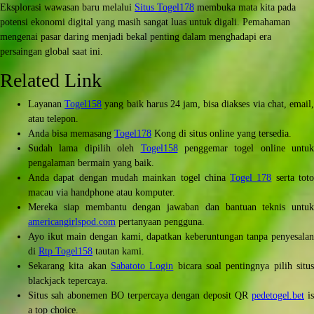
Eksplorasi wawasan baru melalui
Situs Togel178
membuka mata kita pada
potensi ekonomi digital yang masih sangat luas untuk digali. Pemahaman
mengenai pasar daring menjadi bekal penting dalam menghadapi era
persaingan global saat ini.
Related Link
Layanan
Togel158
yang baik harus 24 jam, bisa diakses via chat, email
atau telepon.
Anda bisa memasang
Togel178
Kong di situs online yang tersedia.
Sudah lama dipilih oleh
Togel158
penggemar togel online untuk
pengalaman bermain yang baik.
Anda dapat dengan mudah mainkan togel china
Togel 178
serta tot
macau via handphone atau komputer.
Mereka siap membantu dengan jawaban dan bantuan teknis untuk
americangirlspod.com
pertanyaan pengguna.
Ayo ikut main dengan kami, dapatkan keberuntungan tanpa penyesalan
di
Rtp Togel158
tautan kami.
Sekarang kita akan
Sabatoto Login
bicara soal pentingnya pilih situ
blackjack tepercaya.
Situs sah abonemen BO terpercaya dengan deposit QR
pedetogel.bet
is
a top choice.